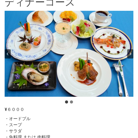
ディナーコース
¥
６０００
・オードブル
・スープ
・サラダ
・魚料理 または 肉料理